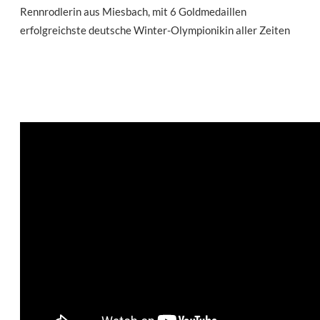
Rennrodlerin aus Miesbach, mit 6 Goldmedaillen
erfolgreichste deutsche Winter-Olympionikin aller Zeiten