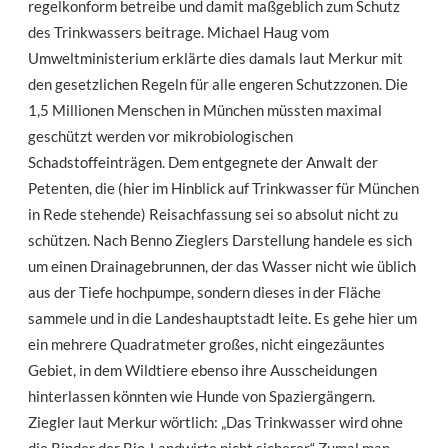
regelkonform betreibe und damit maßgeblich zum Schutz
des Trinkwassers beitrage. Michael Haug vom
Umweltministerium erklärte dies damals laut Merkur mit
den gesetzlichen Regeln für alle engeren Schutzzonen. Die
1,5 Millionen Menschen in München müssten maximal
geschützt werden vor mikrobiologischen
Schadstoffeinträgen. Dem entgegnete der Anwalt der
Petenten, die (hier im Hinblick auf Trinkwasser für München
in Rede stehende) Reisachfassung sei so absolut nicht zu
schützen. Nach Benno Zieglers Darstellung handele es sich
um einen Drainagebrunnen, der das Wasser nicht wie üblich
aus der Tiefe hochpumpe, sondern dieses in der Fläche
sammele und in die Landeshauptstadt leite. Es gehe hier um
ein mehrere Quadratmeter großes, nicht eingezäuntes
Gebiet, in dem Wildtiere ebenso ihre Ausscheidungen
hinterlassen könnten wie Hunde von Spaziergängern.
Ziegler laut Merkur wörtlich: „Das Trinkwasser wird ohne
die Rinder der Bio-Landwirte nicht sicherer.“ Zumal man